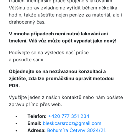
tradiční klempířské práce spojené s lakováním.
Většinu oprav zvládneme vyřídit během několika
hodin, takže ušetříte nejen peníze za materiál, ale i
drahocenný čas.
V mnoha případech není nutné lakování ani
tmelení. Váš vůz může opět vypadat jako nový!
Podívejte se na výsledek naší práce
a posuďte sami
Objednejte se na nezávaznou konzultaci a
zjistěte, zda lze promáčklinu opravit metodou
PDR.
Využijte jeden z našich kontaktů nebo nám pošlete
zprávu přímo přes web.
Telefon:
+420 777 351 234
Email:
bleskcarsrocz@gmail.com
Adresa:
Bohumíra Četyny 3024/21,